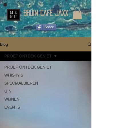
BRUIN CAFE JAXX
ME
NU
Share
Blog
PROEF ONTDEK GENIET
PROEF ONTDEK GENIET
WHISKY'S
SPECIAALBIEREN
GIN
WIJNEN
EVENTS