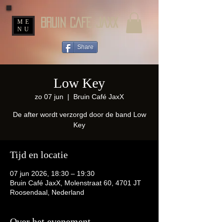
BRUIN CAFE JAXX
ME
NU
Share
Low Key
zo 07 jun
  |  
Bruin Café JaxX
De after wordt verzorgd door de band Low
Key
Tijd en locatie
07 jun 2026, 18:30 – 19:30
Bruin Café JaxX, Molenstraat 60, 4701 JT
Roosendaal, Nederland
Over het evenement