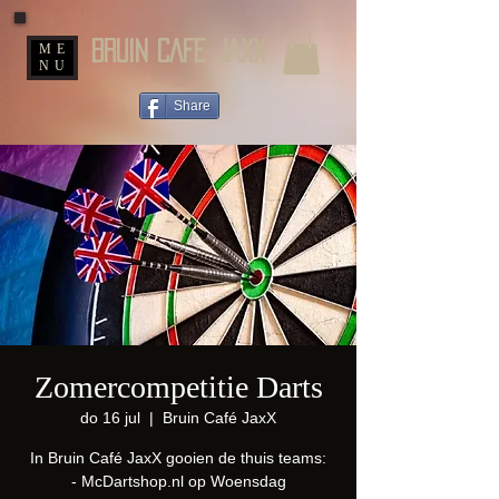
BRUIN CAFE JAXX
ME
NU
Share
Zomercompetitie Darts
do 16 jul
  |  
Bruin Café JaxX
In Bruin Café JaxX gooien de thuis teams:
- McDartshop.nl op Woensdag