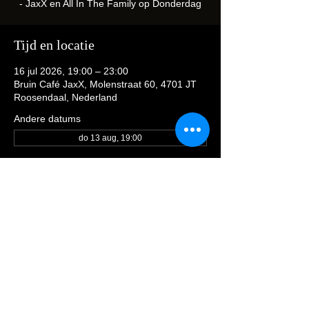
- JaxX en All In The Family op Donderdag
Tijd en locatie
16 jul 2026, 19:00 – 23:00
Bruin Café JaxX, Molenstraat 60, 4701 JT
Roosendaal, Nederland
Andere datums
do 13 aug, 19:00
Deel dit evenement