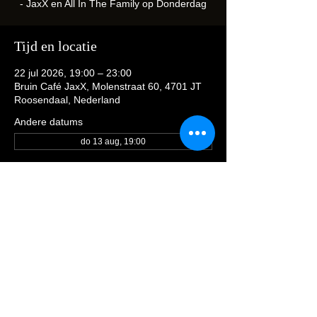
- JaxX en All In The Family op Donderdag
Tijd en locatie
22 jul 2026, 19:00 – 23:00
Bruin Café JaxX, Molenstraat 60, 4701 JT
Roosendaal, Nederland
Andere datums
do 13 aug, 19:00
Deel dit evenement