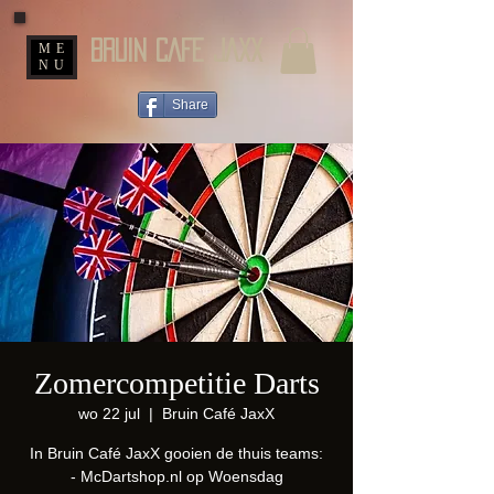
BRUIN CAFE JAXX
ME
NU
Share
Zomercompetitie Darts
wo 22 jul
  |  
Bruin Café JaxX
In Bruin Café JaxX gooien de thuis teams:
- McDartshop.nl op Woensdag