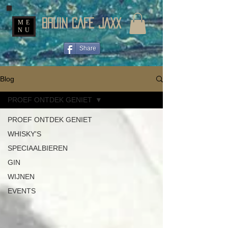
BRUIN CAFE JAXX
ME
NU
Share
Blog
PROEF ONTDEK GENIET
PROEF ONTDEK GENIET
WHISKY'S
SPECIAALBIEREN
GIN
WIJNEN
EVENTS