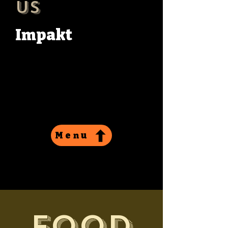
us
Impakt
Menu
Food