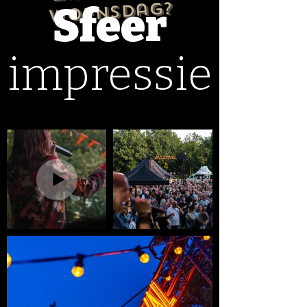
woensdag?
Sfeer
impressie