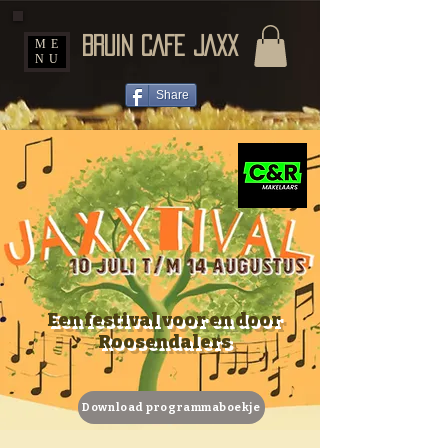
BRUIN CAFE JAXX
ME
NU
Share
Een festival voor en door
Roosendalers
Download programmaboekje