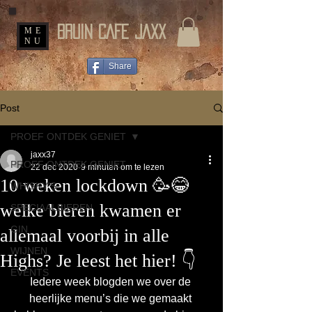
BRUIN CAFE JAXX
ME
NU
Share
Post
PROEF ONTDEK GENIET
jaxx37
PROEF ONTDEK GENIET
22 dec 2020
9 minuten om te lezen
10 weken lockdown 🥳😂
WHISKY'S
welke bieren kwamen er
SPECIAALBIEREN
GIN
allemaal voorbij in alle
WIJNEN
Highs? Je leest het hier! 👇
EVENTS
Iedere week blogden we over de 
heerlijke menu’s die we gemaakt 