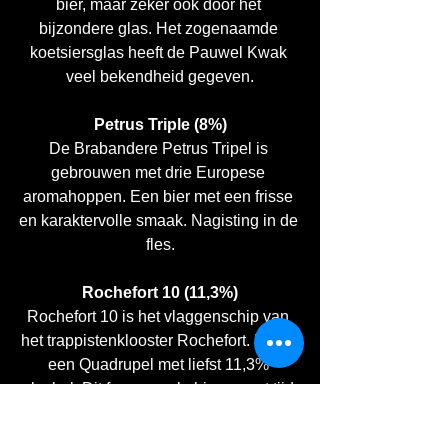
bier, maar zeker ook door het 
bijzondere glas. Het zogenaamde 
koetsiersglas heeft de Pauwel Kwak 
veel bekendheid gegeven.
Petrus Triple (8%)
De Brabandere Petrus Tripel is 
gebrouwen met drie Europese 
aromahoppen. Een bier met een frisse 
en karaktervolle smaak. Nagisting in de 
fles.
Rochefort 10 (11,3%)
Rochefort 10 is het vlaggenschip van 
het trappistenklooster Rochefort. Het is 
een Quadrupel met liefst 11,3% 
alcohol. Dit fenomenale bier vraagt tijd 
en aandacht. De Rochefort 10 krijgt van 
bierliefhebbers over de hele wereld de 