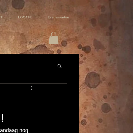
CT
LOCATIE
Evenementen
-
!
vandaag nog 