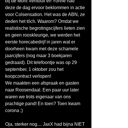
bij de Mont Ventoux en Yonne had 
deze de dag ervoor beklommen in actie 
voor Colsensation. Het was de ABN, ze 
deden het tóch. Waarom? Omdat we 
realistische begrotingscijfers lieten zien 
en geen rooskleurige, we werden het 
eerste horecabedrijf in jaren wat er 
doorheen kwam met deze schamele 
jaarcijfers (nog maar 3 boekjaren 
gedraaid). Dit telefoontje was op 29 
september, 1 oktober zou het 
koopcontract verlopen!
We maakten een afspraak en gasten 
naar Roosendaal. Een paar uur later 
waren we trots eigenaar van ons 
prachtige pand! En toen? Toen kwam 
corona ;)
Oja, sterker nog.... JaxX had bijna NIET 