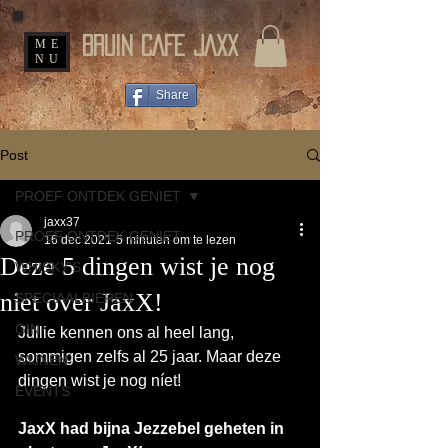
BRUIN CAFE JAXX
ME
NU
Share
Post
PROEF ONTDEK GENIET
jaxx37
PROEF ONTDEK GENIET
16 dec 2021
5 minuten om te lezen
Deze 5 dingen wist je nog
WHISKY'S
niet over JaxX!
SPECIAALBIEREN
GIN
Jullie kennen ons al heel lang, 
sommigen zelfs al 25 jaar. Maar deze 
WIJNEN
dingen wist je nog níet!
EVENTS
JaxX had bijna Jezzebel geheten in 