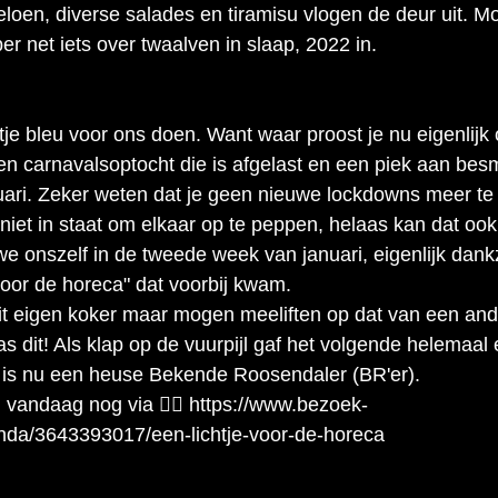
loen, diverse salades en tiramisu vlogen de deur uit. M
r net iets over twaalven in slaap, 2022 in.
tje bleu voor ons doen. Want waar proost je nu eigenlijk 
en carnavalsoptocht die is afgelast en een piek aan besm
uari. Zeker weten dat je geen nieuwe lockdowns meer te
s niet in staat om elkaar op te peppen, helaas kan dat oo
e onszelf in de tweede week van januari, eigenlijk dankz
oor de horeca" dat voorbij kwam.
it eigen koker maar mogen meeliften op dat van een and
was dit! Als klap op de vuurpijl gaf het volgende helemaal
k is nu een heuse Bekende Roosendaler (BR'er).
n vandaag nog via 👉🏼 https://www.bezoek-
enda/3643393017/een-lichtje-voor-de-horeca