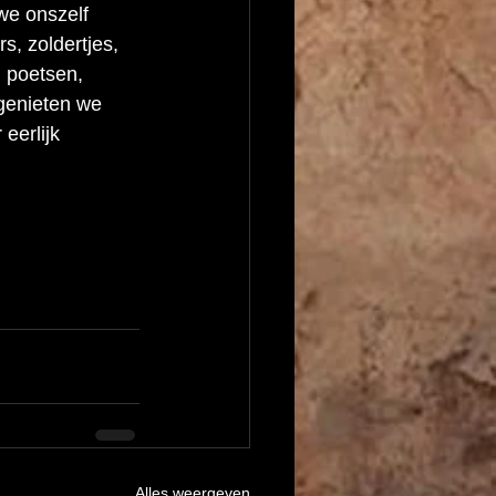
we onszelf 
s, zoldertjes, 
 poetsen, 
genieten we 
eerlijk 
Alles weergeven