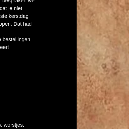
r bespraken we 
at je niet 
rste kerstdag 
 open. Dat had 
 bestellingen 
eer! 
, worstjes, 