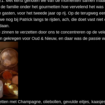
021. Met kerst genoten we van de momenten samen maa
e familie onder het gourmetten hoe vervelend het was d
e gasten, voor het tweede jaar op rij. Op de terugweg ee
 nog bij Patrick langs te rijden, ach, die doet vast niet
edaan.
innen te verzetten door ons te concentreren op de vele
n gekregen voor Oud & Nieuw, en daar was de passie w
etten met Champagne, oliebollen, gevulde eitjes, kaasjes