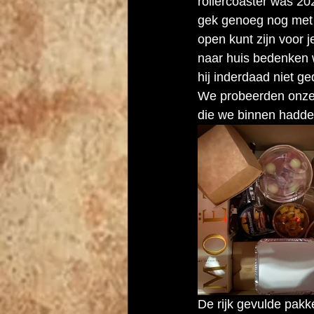
rollercoaster was 2
gek genoeg nog met d
open kunt zijn voor j
naar huis bedenken we
hij inderdaad niet g
We probeerden onze z
die we binnen hadde
De rijk gevulde pakk