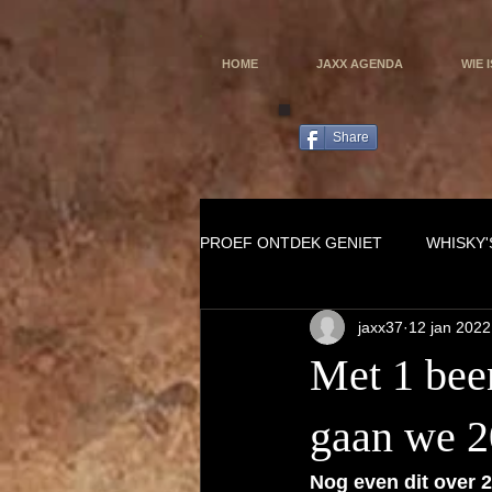
HOME
JAXX AGENDA
WIE 
Share
PROEF ONTDEK GENIET
WHISKY'
jaxx37
12 jan 2022
Met 1 been
gaan we 2
Nog even dit over 