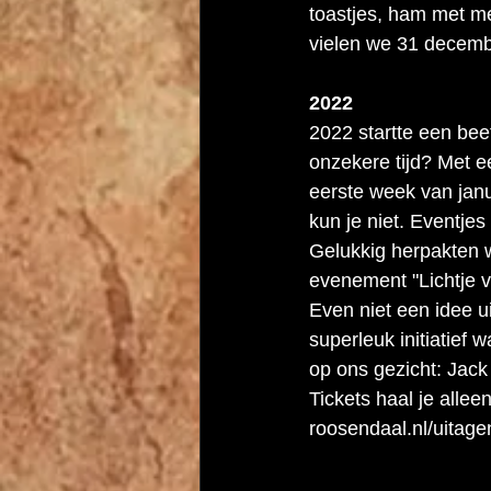
toastjes, ham met me
vielen we 31 decembe
2022
2022 startte een bee
onzekere tijd? Met e
eerste week van jan
kun je niet. Eventje
Gelukkig herpakten w
evenement "Lichtje v
Even niet een idee u
superleuk initiatief 
op ons gezicht: Jac
Tickets haal je allee
roosendaal.nl/uitag