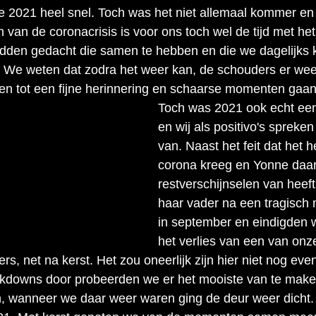
we 2021 heel snel. Toch was het niet allemaal kommer en
 van de coronacrisis is voor ons toch wel de tijd met het 
dden gedacht die samen te hebben en die we dagelijks k
s. We weten dat zodra het weer kan, de schouders er wee
n tot een fijne herinnering en schaarse momenten gaa
Toch was 2021 ook echt een 
en wij als positivo's spreke
van. Naast het feit dat het h
corona kreeg en Yonne daar
restverschijnselen van heeft
haar vader na een tragisch
in september en eindigden w
het verlies van een van onz
rs, net na kerst. Het zou oneerlijk zijn hier niet nog even b
ckdowns door probeerden we er het mooiste van te make
en, wanneer we daar weer waren ging de deur weer dicht