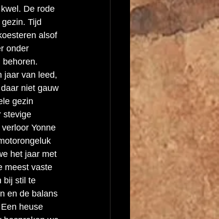
 kwel. De rode 
gezin. Tijd 
oesteren alsof 
r onder 
n behoren.
jaar van leed, 
n daar niet gauw 
ele gezin 
 stevige 
 verloor Yonne 
 motorongeluk 
e het jaar met 
e meest vaste 
ij stil te 
n en de balans 
. Een heuse 