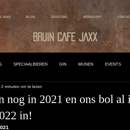
IS JAXX
BLOG
JAXXTIVAL
BIERKAART
CONTA
BRUIN CAFE JAXX
S
SPECIAALBIEREN
GIN
WIJNEN
EVENTS
2 minuten om te lezen
 nog in 2021 en ons bol al 
022 in!
2021