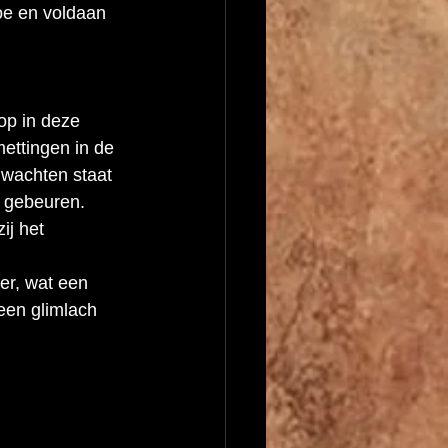
oe en voldaan 
op in deze 
ettingen in de 
 wachten staat 
k gebeuren. 
ij het 
er, wat een 
 een glimlach 